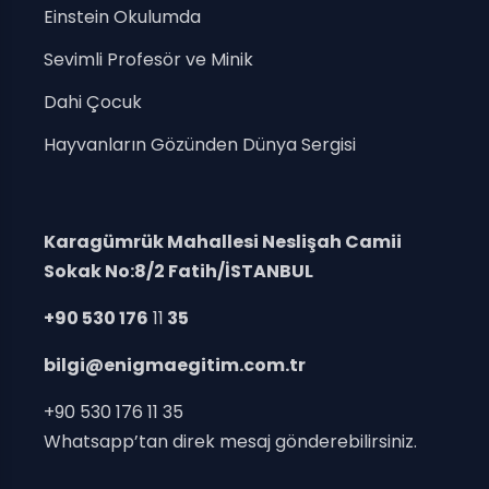
Einstein Okulumda
Sevimli Profesör ve Minik
Dahi Çocuk
Hayvanların Gözünden Dünya Sergisi
Karagümrük Mahallesi Neslişah Camii
Sokak No:8/2 Fatih/İSTANBUL
+90 530 176
11
35
bilgi@enigmaegitim.com.tr
+90 530 176 11 35
Whatsapp’tan direk mesaj gönderebilirsiniz.