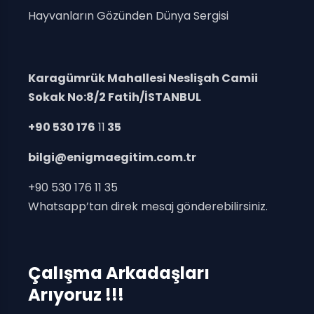
Hayvanların Gözünden Dünya Sergisi
Karagümrük Mahallesi Neslişah Camii
Sokak No:8/2 Fatih/İSTANBUL
+90 530 176
11
35
bilgi@enigmaegitim.com.tr
+90 530 176 11 35
Whatsapp’tan direk mesaj gönderebilirsiniz.
Çalışma Arkadaşları
Arıyoruz !!!