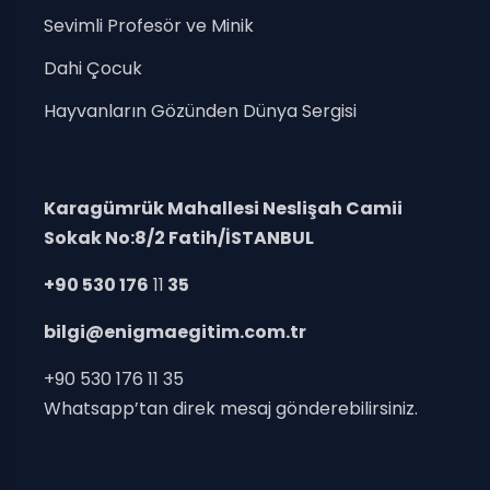
Sevimli Profesör ve Minik
Dahi Çocuk
Hayvanların Gözünden Dünya Sergisi
Karagümrük Mahallesi Neslişah Camii
Sokak No:8/2 Fatih/İSTANBUL
+90 530 176
11
35
bilgi@enigmaegitim.com.tr
+90 530 176 11 35
Whatsapp’tan direk mesaj gönderebilirsiniz.